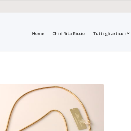
Home
Chi è Rita Riccio
Tutti gli articoli
roducts
All products
Checkout
Collections
Contacts
General sales con
egistration form
Rita Riccio Features
Warranty
Who’s Rita Riccio
Your 