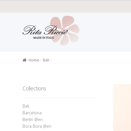
Skip
Skip
to
to
navigation
content
Home
All P
Retailers r
Home
Bali
Collections
Bali
Barcelona
Berlin @en
Bora Bora @en