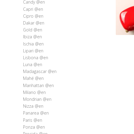
Candy @en
Capri @en
Cipro @en
Dakar @en
Gold @en
Ibiza @en
Ischia @en
Lipari @en
Lisbona @en
Luna @en
Madagascar @en
Mahé @en
Manhattan @en
Milano @en
Mondrian @en
Nizza @en
Panarea @en
Paris @en
Ponza @en
Procida @en