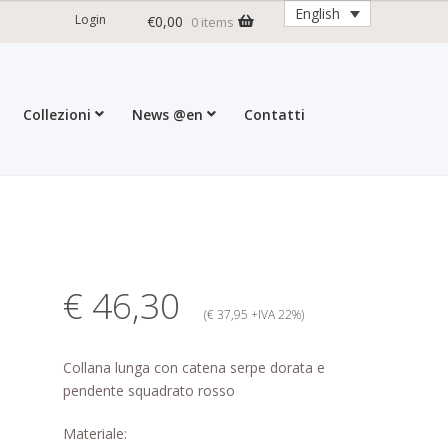
English
Login
€
0,00
0 items
Collezioni
News @en
Contatti
ditions
My account
Press
Cart
€ 46,30
(€ 37,95 +IVA 22%)
Collana lunga con catena serpe dorata e
pendente squadrato rosso
Materiale: