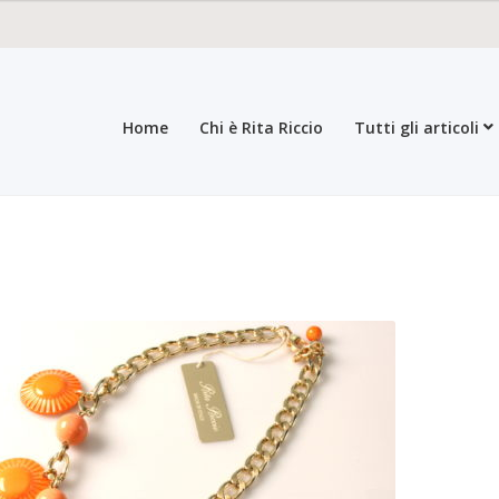
Home
Chi è Rita Riccio
Tutti gli articoli
roducts
All products
Checkout
Collections
Contacts
General sales con
egistration form
Rita Riccio Features
Warranty
Who’s Rita Riccio
Your 