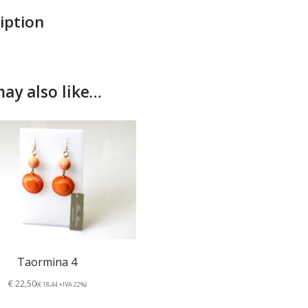
iption
ay also like…
Taormina 4
€ 22,50
(€ 18,44 +IVA 22%)