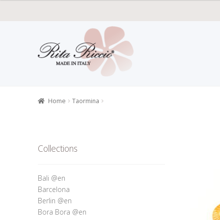
Skip
Skip
to
to
navigation
content
Home
All P
Retailers r
Home
Taormina
Collections
Bali @en
Barcelona
Berlin @en
Bora Bora @en