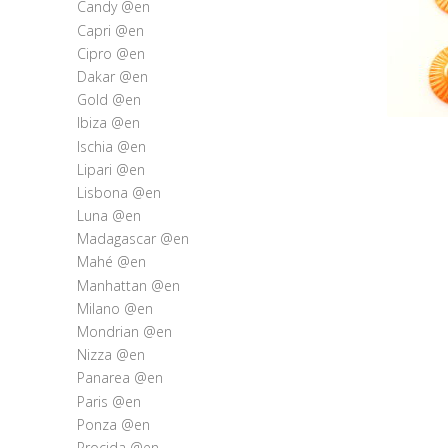
Candy @en
Capri @en
Cipro @en
Dakar @en
Gold @en
Ibiza @en
Ischia @en
Lipari @en
Lisbona @en
Luna @en
Madagascar @en
Mahé @en
Manhattan @en
Milano @en
Mondrian @en
Nizza @en
Panarea @en
Paris @en
Ponza @en
Procida @en