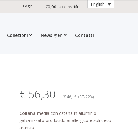
English
Login
€
0,00
0 items
Collezioni
News @en
Contatti
ditions
My account
Press
Cart
€ 56,30
(€ 46,15 +IVA 22%)
Collana
media con catena in alluminio
galvanizzato oro lucido anallergico e soli deco
arancio