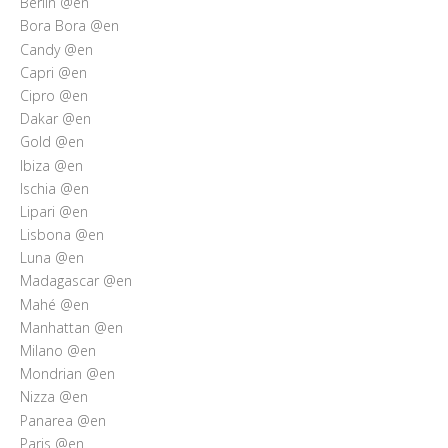
Berlin @en
Bora Bora @en
Candy @en
Capri @en
Cipro @en
Dakar @en
Gold @en
Ibiza @en
Ischia @en
Lipari @en
Lisbona @en
Luna @en
Madagascar @en
Mahé @en
Manhattan @en
Milano @en
Mondrian @en
Nizza @en
Panarea @en
Paris @en