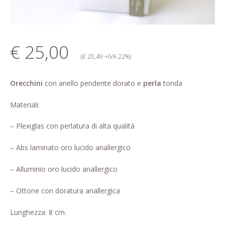
My account
Change Your
€ 25,00
password
(€ 20,49 +IVA 22%)
Edit Your address
Orecchini
con anello pendente dorato e
perla
tonda
My order
Materiali:
Press
– Plexiglas con perlatura di alta qualità
– Abs laminato oro lucido anallergico
Retailers registration
form
– Alluminio oro lucido anallergico
Rita Riccio Features
– Ottone con doratura anallergica
Warranty
Lunghezza: 8 cm.