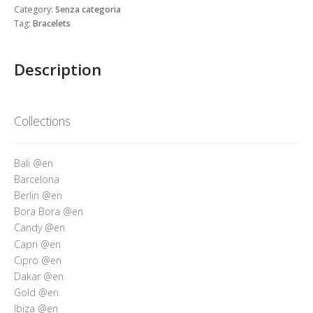
Who’s Rita Riccio
Category:
Senza categoria
Tag:
Bracelets
Your Cart
Description
Collections
Bali @en
Barcelona
Berlin @en
Bora Bora @en
Candy @en
Capri @en
Cipro @en
Dakar @en
Gold @en
Ibiza @en