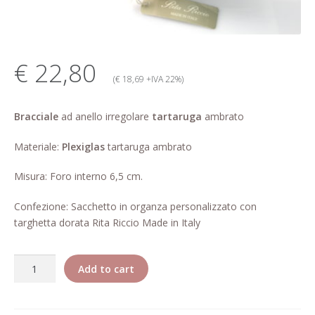
My account
Change Your
€ 22,80
password
(€ 18,69 +IVA 22%)
Edit Your address
Bracciale
ad anello irregolare
tartaruga
ambrato
My order
Materiale:
Plexiglas
tartaruga ambrato
Press
Misura: Foro interno 6,5 cm.
Confezione: Sacchetto in organza personalizzato con
Retailers registration
targhetta dorata Rita Riccio Made in Italy
form
Rita Riccio Features
Quantity
Add to cart
Warranty