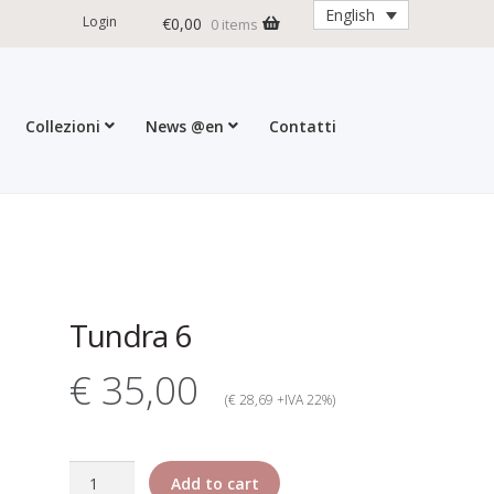
English
Login
€
0,00
0 items
Collezioni
News @en
Contatti
ditions
My account
Press
Cart
Tundra 6
€ 35,00
(€ 28,69 +IVA 22%)
Tundra
Add to cart