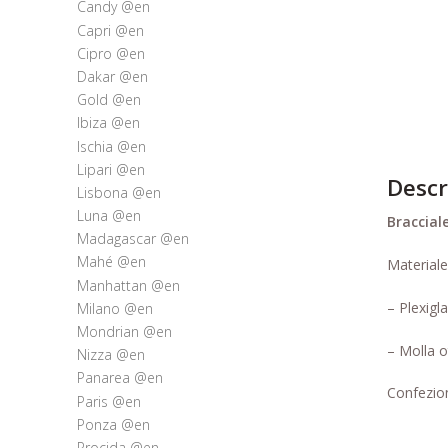
Candy @en
Capri @en
Cipro @en
Dakar @en
Gold @en
Ibiza @en
Ischia @en
Lipari @en
Descr
Lisbona @en
Luna @en
Braccial
Madagascar @en
Mahé @en
Materiale
Manhattan @en
– Plexigl
Milano @en
Mondrian @en
– Molla o
Nizza @en
Panarea @en
Confezion
Paris @en
Ponza @en
Procida @en