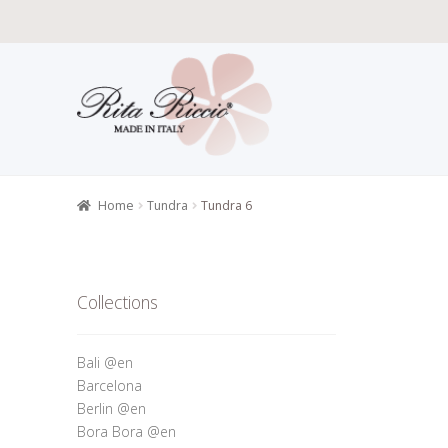
Skip
Skip
to
to
navigation
content
Home
All P
Retailers r
Home
Tundra
Tundra 6
Collections
Bali @en
Barcelona
Berlin @en
Bora Bora @en