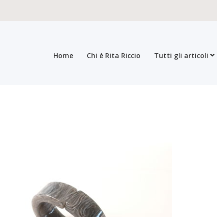
Home
Chi è Rita Riccio
Tutti gli articoli
roducts
All products
Checkout
Collections
Contacts
General sales con
egistration form
Rita Riccio Features
Warranty
Who’s Rita Riccio
Your 