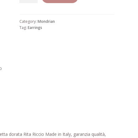
44
quantity
Category:
Mondrian
Tag:
Earrings
ro
ta dorata Rita Riccio Made in Italy, garanzia qualità,