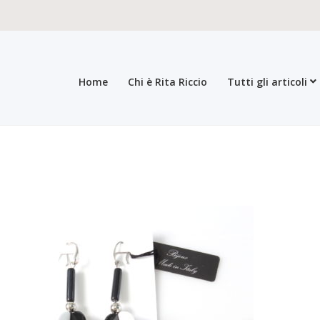
Home
Chi è Rita Riccio
Tutti gli articoli
roducts
All products
Checkout
Collections
Contacts
General sales con
egistration form
Rita Riccio Features
Warranty
Who’s Rita Riccio
Your 