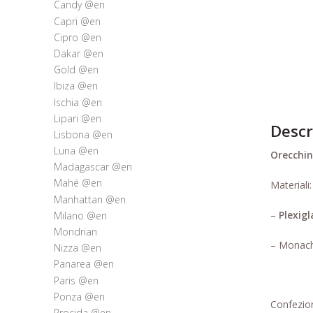
Candy @en
Capri @en
Cipro @en
Dakar @en
Gold @en
Ibiza @en
Ischia @en
Lipari @en
Descr
Lisbona @en
Luna @en
Orecchi
Madagascar @en
Mahé @en
Materiali:
Manhattan @en
–
Plexigl
Milano @en
Mondrian
– Monach
Nizza @en
Panarea @en
Paris @en
Ponza @en
Confezion
Procida @en