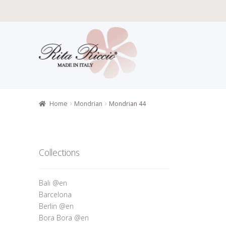
Skip
Skip
to
to
navigation
content
Home
All P
Retailers r
Home
Mondrian
Mondrian 44
Collections
Bali @en
Barcelona
Berlin @en
Bora Bora @en