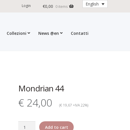
English
Login
€
0,00
0 items
Collezioni
News @en
Contatti
ditions
My account
Press
Cart
Mondrian 44
€ 24,00
(€ 19,67 +IVA 22%)
Mondrian
Add to cart