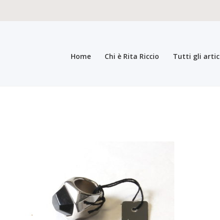
Home
Chi è Rita Riccio
Tutti gli artic
teristiche del prodotto
Carrello
Carrello
Cassa
Chi è Rita Riccio
Collez
a bigiotteria di lusso elegante pregiata
Il mio account
Il mio account
In
i generali di vendita
Pagamento
Pagina di esempio.
Press
Refund an
registrazione come Rivenditore
Rintraccia il tuo ordine
Shop
Tutti gli ar