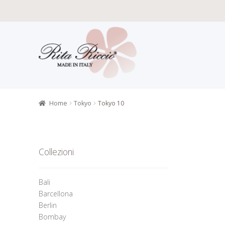
Vai
Vai
alla
al
navigazione
contenuto
Home
Carat
Gioielli alt
Home
Tokyo
Tokyo 10
Informazion
Richiesta 
Collezioni
Bali
Barcellona
Berlin
Bombay