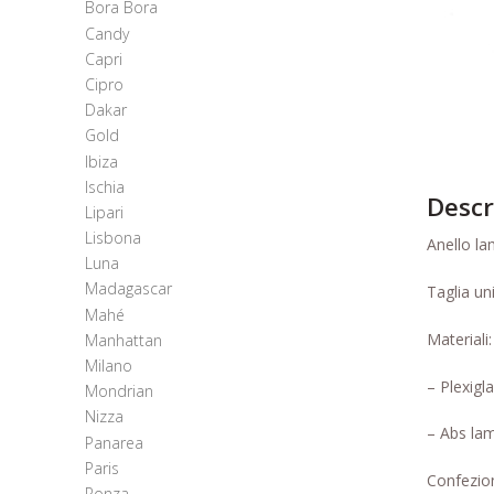
Bora Bora
Candy
Capri
Cipro
Dakar
Gold
Ibiza
Ischia
Descr
Lipari
Lisbona
Anello l
Luna
Madagascar
Taglia un
Mahé
Materiali:
Manhattan
Milano
– Plexigl
Mondrian
Nizza
– Abs lam
Panarea
Paris
Confezion
Ponza