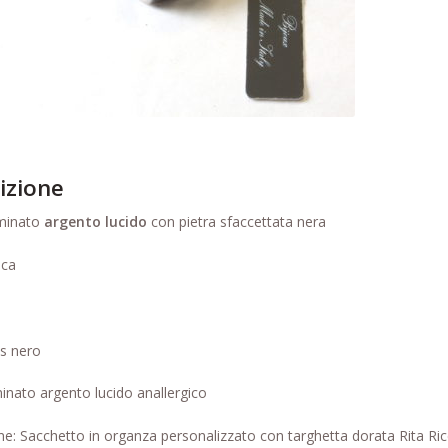
izione
aminato
argento lucido
con pietra sfaccettata nera
ica
as nero
inato argento lucido anallergico
e: Sacchetto in organza personalizzato con targhetta dorata Rita Ricci