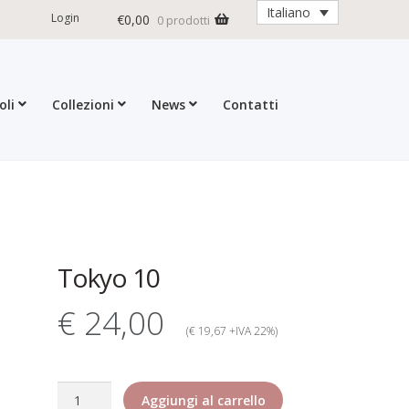
Italiano
Login
€
0,00
0 prodotti
oli
Collezioni
News
Contatti
ioni
Contatti
Dati Societari
Garanzia Rita Riccio
formativa estesa cookie
d Returns Policy
ticoli
Tokyo 10
€ 24,00
(€ 19,67 +IVA 22%)
Tokyo
Aggiungi al carrello