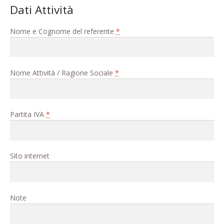
Pagina di esempio.
Dati Attività
Press
Nome e Cognome del referente
*
Refund and Returns Policy
Nome Attività / Ragione Sociale
*
Richiesta registrazione come
Rivenditore
Rintraccia il tuo ordine
Partita IVA
*
Shop
Sito internet
Tutti gli articoli
Note