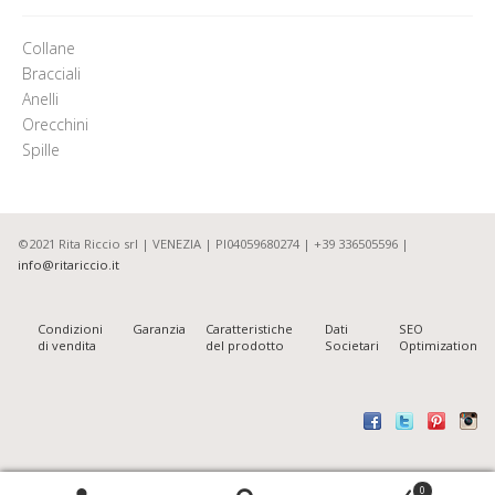
Collane
Bracciali
Anelli
Orecchini
Spille
©2021 Rita Riccio srl | VENEZIA | PI04059680274 | +39 336505596 |
info@ritariccio.it
Condizioni
Garanzia
Caratteristiche
Dati
SEO
di vendita
del prodotto
Societari
Optimization
Cerca:
0