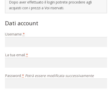
Dopo aver effettuato il login potrete procedere agli
Contatti
acquisti con i prezzi a Voi riservati.
Dati Societari
Dati account
Garanzia Rita Riccio
Username
*
Gioielli alta bigiotteria di lusso
elegante pregiata
La tua email
*
Il mio account
Il mio account
Password
*
Potrà essere modificata successivamente
Informativa estesa cookie
Informazioni generali di vendita
Pagamento