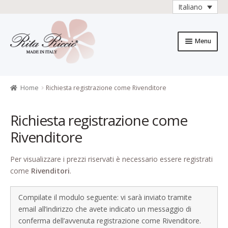
Italiano
Vai
Vai
alla
al
Menu
navigazione
contenuto
Home
Caratteristiche del prodotto
Home
Richiesta registrazione come Rivenditore
Carrello
Richiesta registrazione come
Rivenditore
Carrello
Per visualizzare i prezzi riservati è necessario essere registrati
Cassa
come
Rivenditori
.
Chi è Rita Riccio
Compilate il modulo seguente: vi sarà inviato tramite
Collezioni
email all’indirizzo che avete indicato un messaggio di
conferma dell’avvenuta registrazione come Rivenditore.