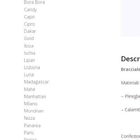
Bora Bora
Candy
Capri
Cipro
Dakar
Gold
Ibiza
Ischia
Descr
Lipari
Lisbona
Braccial
Luna
Madagascar
Materiali:
Mahé
– Plexigl
Manhattan
Milano
– Calamit
Mondrian
Nizza
Panarea
Paris
Confezion
Ponza