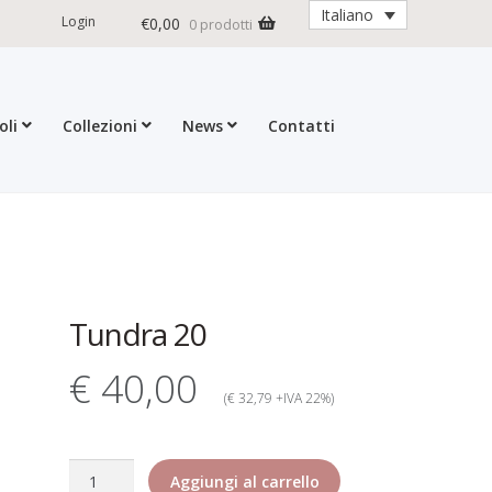
Italiano
Login
€
0,00
0 prodotti
oli
Collezioni
News
Contatti
ioni
Contatti
Dati Societari
Garanzia Rita Riccio
formativa estesa cookie
d Returns Policy
ticoli
Tundra 20
€ 40,00
(€ 32,79 +IVA 22%)
Tundra
Aggiungi al carrello