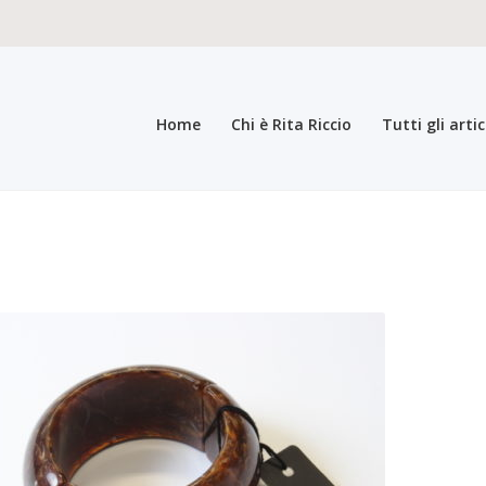
Home
Chi è Rita Riccio
Tutti gli artic
teristiche del prodotto
Carrello
Carrello
Cassa
Chi è Rita Riccio
Collez
a bigiotteria di lusso elegante pregiata
Il mio account
Il mio account
In
i generali di vendita
Pagamento
Pagina di esempio.
Press
Refund an
registrazione come Rivenditore
Rintraccia il tuo ordine
Shop
Tutti gli ar