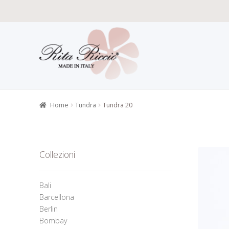
Vai
Vai
alla
al
navigazione
contenuto
Home
Carat
Gioielli alt
Home
Tundra
Tundra 20
Informazion
Richiesta 
Collezioni
Bali
Barcellona
Berlin
Bombay