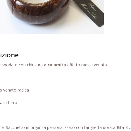
izione
e
snodato con chiusura
a calamita
effetto radica venato
as venato radica
a in ferro
e: Sacchetto in organza personalizzato con targhetta dorata Rita Ri