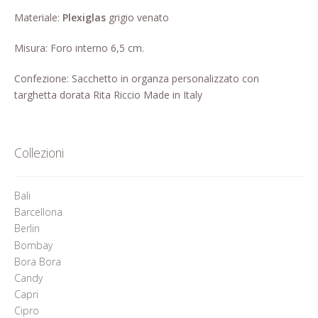
Pagina di esempio.
Materiale:
Plexiglas
grigio venato
Press
Misura: Foro interno 6,5 cm.
Refund and Returns Policy
Confezione: Sacchetto in organza personalizzato con
targhetta dorata Rita Riccio Made in Italy
Richiesta registrazione come
Rivenditore
Collezioni
Rintraccia il tuo ordine
Shop
Bali
Barcellona
Tutti gli articoli
Berlin
Bombay
Bora Bora
Candy
Capri
Cipro