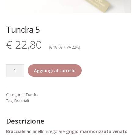
Contatti
Dati Societari
Tundra 5
Garanzia Rita Riccio
€ 22,80
Gioielli alta bigiotteria di lusso
(€ 18,69 +IVA 22%)
elegante pregiata
Tundra
Il mio account
Aggiungi al carrello
5
quantità
Il mio account
Categoria:
Tundra
Informativa estesa cookie
Tag:
Bracciali
Informazioni generali di vendita
Descrizione
Pagamento
Bracciale
ad anello irregolare
grigio marmorizzato venato