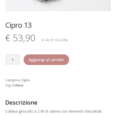
Contatti
Dati Societari
Cipro 13
Garanzia Rita Riccio
€ 53,90
Gioielli alta bigiotteria di lusso
(€ 44,18 +IVA 22%)
elegante pregiata
Cipro
Il mio account
Aggiungi al carrello
13
quantità
Il mio account
Categoria:
Cipro
Informativa estesa cookie
Tag:
Collane
Informazioni generali di vendita
Descrizione
Pagamento
Collana girocollo a 2 fili di catena con elementi sfaccettati