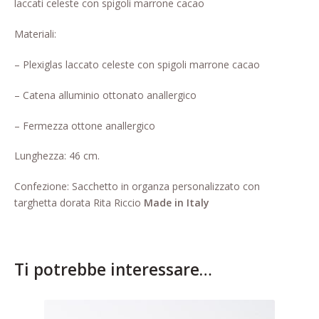
laccati celeste con spigoli marrone cacao
Pagina di esempio.
Materiali:
Press
– Plexiglas laccato celeste con spigoli marrone cacao
Refund and Returns Policy
– Catena alluminio ottonato anallergico
Richiesta registrazione come
– Fermezza ottone anallergico
Rivenditore
Lunghezza: 46 cm.
Rintraccia il tuo ordine
Confezione: Sacchetto in organza personalizzato con
Shop
targhetta dorata Rita Riccio
Made in Italy
Tutti gli articoli
Ti potrebbe interessare…