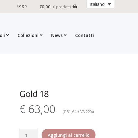
Italiano
Login
€
0,00
0 prodotti
oli
Collezioni
News
Contatti
ioni
Contatti
Dati Societari
Garanzia Rita Riccio
formativa estesa cookie
d Returns Policy
ticoli
Gold 18
€ 63,00
(€ 51,64 +IVA 22%)
Gold
Aggiungi al carrello