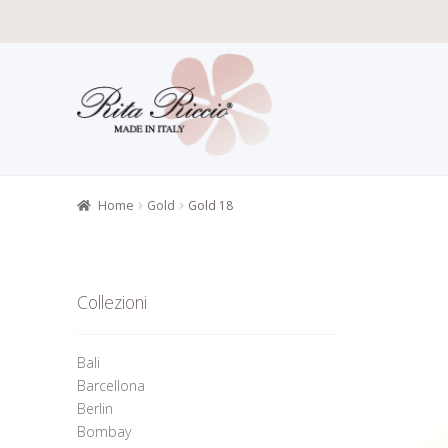
Vai
Vai
alla
al
navigazione
contenuto
Home
Carat
Gioielli alt
Home
Gold
Gold 18
Informazion
Richiesta 
Collezioni
Bali
Barcellona
Berlin
Bombay