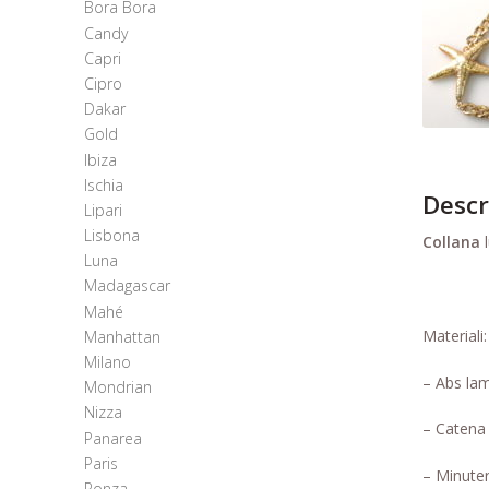
Bora Bora
Candy
Capri
Cipro
Dakar
Gold
Ibiza
Ischia
Descr
Lipari
Lisbona
Collana
l
Luna
Madagascar
Mahé
Materiali:
Manhattan
Milano
– Abs lam
Mondrian
Nizza
– Catena 
Panarea
Paris
– Minuter
Ponza