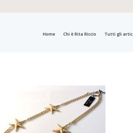
Home
Chi è Rita Riccio
Tutti gli artic
teristiche del prodotto
Carrello
Carrello
Cassa
Chi è Rita Riccio
Collez
a bigiotteria di lusso elegante pregiata
Il mio account
Il mio account
In
i generali di vendita
Pagamento
Pagina di esempio.
Press
Refund an
registrazione come Rivenditore
Rintraccia il tuo ordine
Shop
Tutti gli ar