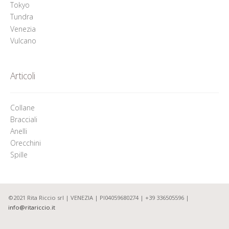
Tokyo
Tundra
Venezia
Vulcano
Articoli
Collane
Bracciali
Anelli
Orecchini
Spille
©2021 Rita Riccio srl | VENEZIA | PI04059680274 | +39 336505596 |
info@ritariccio.it