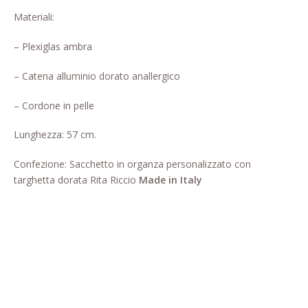
Pagina di esempio.
Materiali:
Press
– Plexiglas ambra
Refund and Returns Policy
– Catena alluminio dorato anallergico
– Cordone in pelle
Richiesta registrazione come
Rivenditore
Lunghezza: 57 cm.
Rintraccia il tuo ordine
Confezione: Sacchetto in organza personalizzato con
targhetta dorata Rita Riccio
Made in Italy
Shop
Tutti gli articoli