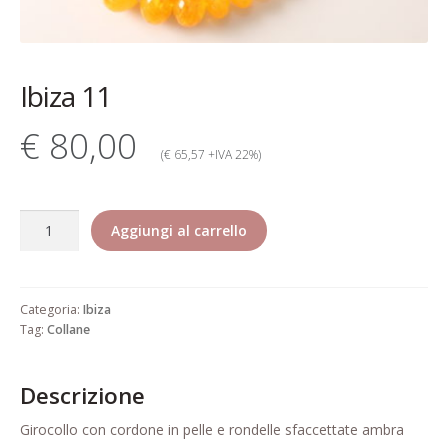
Contatti
Dati Societari
Ibiza 11
Garanzia Rita Riccio
€ 80,00
Gioielli alta bigiotteria di lusso
(€ 65,57 +IVA 22%)
elegante pregiata
Ibiza
Il mio account
Aggiungi al carrello
11
quantità
Il mio account
Categoria:
Ibiza
Informativa estesa cookie
Tag:
Collane
Informazioni generali di vendita
Descrizione
Pagamento
Girocollo con cordone in pelle e rondelle sfaccettate ambra