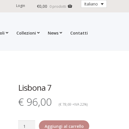
Italiano
Login
€
0,00
0 prodotti
oli
Collezioni
News
Contatti
ioni
Contatti
Dati Societari
Garanzia Rita Riccio
formativa estesa cookie
d Returns Policy
ticoli
Lisbona 7
€ 96,00
(€ 78,69 +IVA 22%)
Lisbona
Aggiungi al carrello