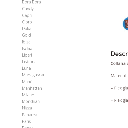
Bora Bora
Candy
Capri
Cipro
Dakar
Gold
Ibiza
Ischia
Descr
Lipari
Lisbona
Collana
c
Luna
Madagascar
Materiali:
Mahé
– Plexigl
Manhattan
Milano
– Plexigl
Mondrian
Nizza
Panarea
Paris
Ponza