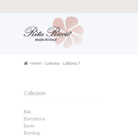
Vai
Vai
alla
al
navigazione
contenuto
Home
Carat
Gioielli alt
Home
Lisbona
Lisbona 7
Informazion
Richiesta 
Collezioni
Bali
Barcellona
Berlin
Bombay