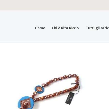
Home
Chi è Rita Riccio
Tutti gli artic
teristiche del prodotto
Carrello
Carrello
Cassa
Chi è Rita Riccio
Collez
a bigiotteria di lusso elegante pregiata
Il mio account
Il mio account
In
i generali di vendita
Pagamento
Pagina di esempio.
Press
Refund an
registrazione come Rivenditore
Rintraccia il tuo ordine
Shop
Tutti gli ar