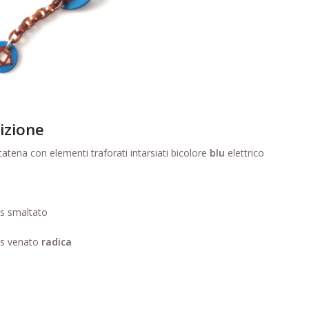
izione
atena con elementi traforati intarsiati bicolore
blu
elettrico
as smaltato
as venato
radica