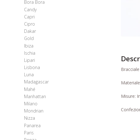
Bora Bora
Candy
Capri
Cipro
Dakar
Gold
Ibiza
Ischia
Descr
Lipari
Lisbona
Bracciale
Luna
Madagascar
Materiale
Mahé
Misure: I
Manhattan
Milano
Confezion
Mondrian
Nizza
Panarea
Paris
Ponza