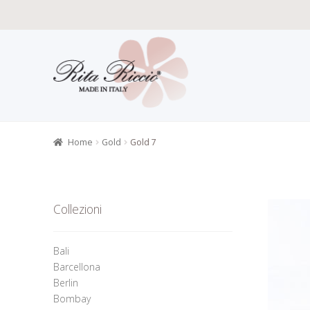
Vai
Vai
alla
al
navigazione
contenuto
Home
Carat
Gioielli alt
Home
Gold
Gold 7
Informazion
Richiesta 
Collezioni
Bali
Barcellona
Berlin
Bombay