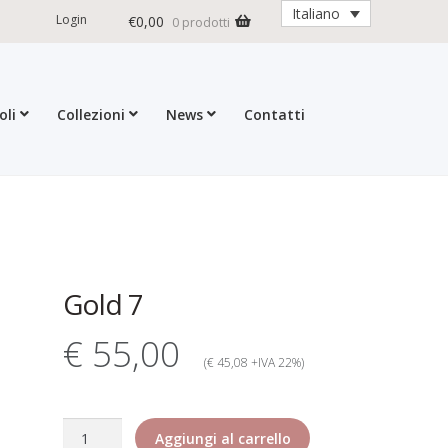
Italiano
Login
€
0,00
0 prodotti
oli
Collezioni
News
Contatti
ioni
Contatti
Dati Societari
Garanzia Rita Riccio
formativa estesa cookie
d Returns Policy
ticoli
Gold 7
€ 55,00
(€ 45,08 +IVA 22%)
Gold
Aggiungi al carrello