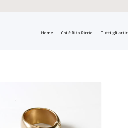
Home
Chi è Rita Riccio
Tutti gli artic
teristiche del prodotto
Carrello
Carrello
Cassa
Chi è Rita Riccio
Collez
a bigiotteria di lusso elegante pregiata
Il mio account
Il mio account
In
i generali di vendita
Pagamento
Pagina di esempio.
Press
Refund an
registrazione come Rivenditore
Rintraccia il tuo ordine
Shop
Tutti gli ar