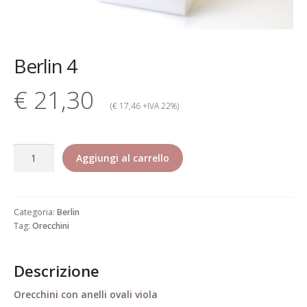
Contatti
Dati Societari
Berlin 4
Garanzia Rita Riccio
€ 21,30
Gioielli alta bigiotteria di lusso
(€ 17,46 +IVA 22%)
elegante pregiata
Berlin
Il mio account
Aggiungi al carrello
4
quantità
Il mio account
Categoria:
Berlin
Informativa estesa cookie
Tag:
Orecchini
Informazioni generali di vendita
Descrizione
Pagamento
Orecchini con anelli ovali viola