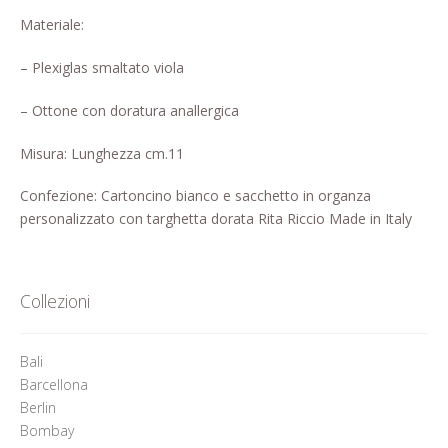
Pagina di esempio.
Materiale:
Press
– Plexiglas smaltato viola
Refund and Returns Policy
– Ottone con doratura anallergica
Misura: Lunghezza cm.11
Richiesta registrazione come
Rivenditore
Confezione: Cartoncino bianco e sacchetto in organza
personalizzato con targhetta dorata Rita Riccio Made in Italy
Rintraccia il tuo ordine
Shop
Collezioni
Tutti gli articoli
Bali
Barcellona
Berlin
Bombay