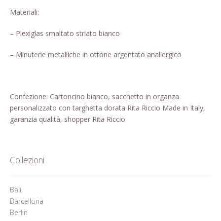
Pagina di esempio.
Materiali:
Press
– Plexiglas smaltato striato bianco
Refund and Returns Policy
– Minuterie metalliche in ottone argentato anallergico
Richiesta registrazione come
Rivenditore
Confezione: Cartoncino bianco, sacchetto in organza
personalizzato con targhetta dorata Rita Riccio Made in Italy,
Rintraccia il tuo ordine
garanzia qualità, shopper Rita Riccio
Shop
Tutti gli articoli
Collezioni
Bali
Barcellona
Berlin