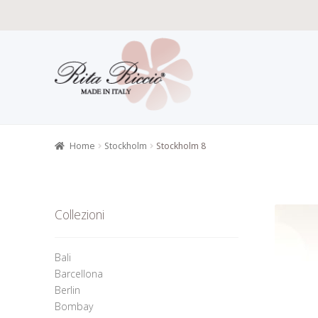
Vai
Vai
alla
al
navigazione
contenuto
Home
Carat
Gioielli alt
Home
Stockholm
Stockholm 8
Informazion
Richiesta 
Collezioni
Bali
Barcellona
Berlin
Bombay