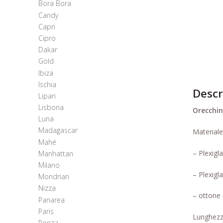
Bora Bora
Candy
Capri
Cipro
Dakar
Gold
Ibiza
Ischia
Descr
Lipari
Lisbona
Orecchin
Luna
Madagascar
Materiale
Mahé
– Plexigl
Manhattan
Milano
– Plexigl
Mondrian
Nizza
– ottone 
Panarea
Paris
Lunghezz
Ponza