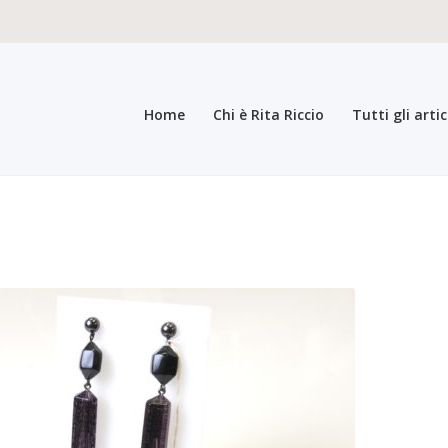
Home
Chi è Rita Riccio
Tutti gli artic
teristiche del prodotto
Carrello
Carrello
Cassa
Chi è Rita Riccio
Collez
a bigiotteria di lusso elegante pregiata
Il mio account
Il mio account
In
i generali di vendita
Pagamento
Pagina di esempio.
Press
Refund an
registrazione come Rivenditore
Rintraccia il tuo ordine
Shop
Tutti gli ar