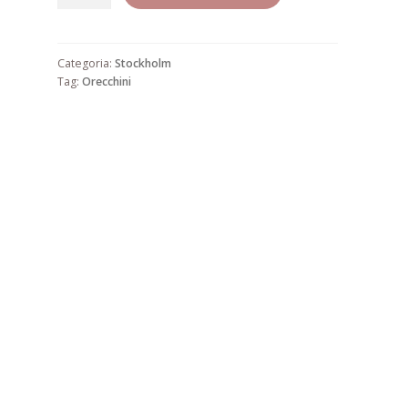
8
quantità
Categoria:
Stockholm
Tag:
Orecchini