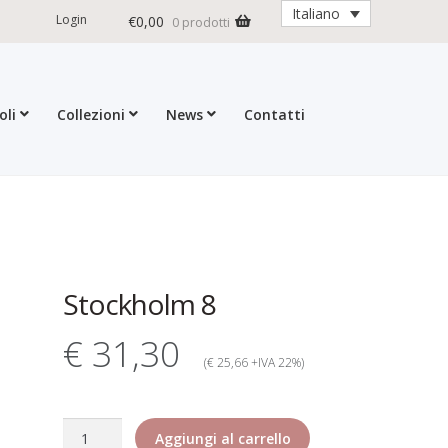
Italiano
Login
€
0,00
0 prodotti
oli
Collezioni
News
Contatti
ioni
Contatti
Dati Societari
Garanzia Rita Riccio
formativa estesa cookie
d Returns Policy
ticoli
Stockholm 8
€ 31,30
(€ 25,66 +IVA 22%)
Stockholm
Aggiungi al carrello