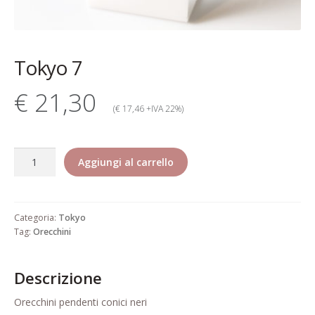
Contatti
Dati Societari
Tokyo 7
Garanzia Rita Riccio
€ 21,30
Gioielli alta bigiotteria di lusso
(€ 17,46 +IVA 22%)
elegante pregiata
Tokyo
Il mio account
Aggiungi al carrello
7
quantità
Il mio account
Categoria:
Tokyo
Informativa estesa cookie
Tag:
Orecchini
Informazioni generali di vendita
Descrizione
Pagamento
Orecchini pendenti conici neri