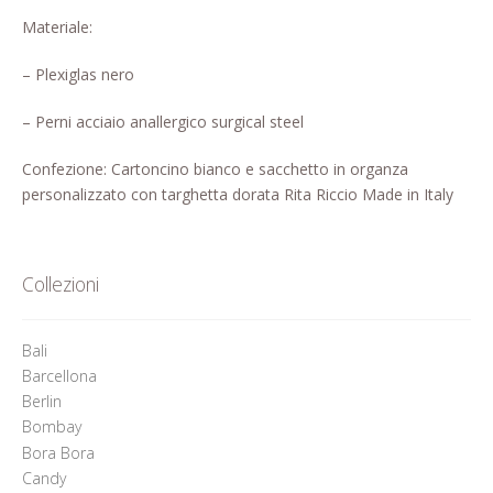
Pagina di esempio.
Materiale:
Press
– Plexiglas nero
Refund and Returns Policy
– Perni acciaio anallergico surgical steel
Confezione: Cartoncino bianco e sacchetto in organza
Richiesta registrazione come
personalizzato con targhetta dorata Rita Riccio Made in Italy
Rivenditore
Rintraccia il tuo ordine
Collezioni
Shop
Bali
Tutti gli articoli
Barcellona
Berlin
Bombay
Bora Bora
Candy