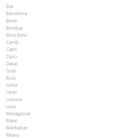
Pagina di esempio.
Bali
Barcellona
Press
Berlin
Bombay
Refund and Returns Policy
Bora Bora
Candy
Richiesta registrazione come
Capri
Rivenditore
Cipro
Dakar
Rintraccia il tuo ordine
Gold
Ibiza
Shop
Ischia
Lipari
Tutti gli articoli
Lisbona
Luna
Madagascar
Mahé
Manhattan
Milano