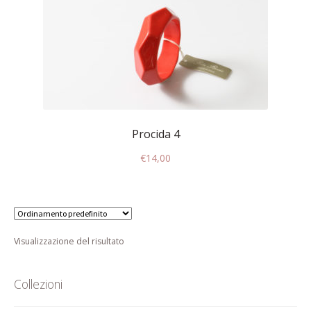
Contatti
Dati Societari
Garanzia Rita Riccio
Gioielli alta bigiotteria di lusso
elegante pregiata
Procida 4
Il mio account
€
14,00
Il mio account
Informativa estesa cookie
Visualizzazione del risultato
Informazioni generali di vendita
Collezioni
Pagamento