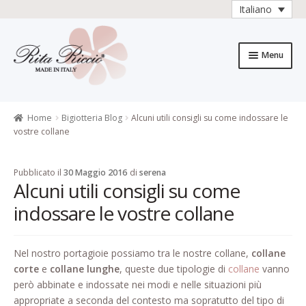
Italiano
Vai
Vai
alla
al
Menu
navigazione
contenuto
Home
Caratteristiche del prodotto
Home
Bigiotteria Blog
Alcuni utili consigli su come indossare le
vostre collane
Carrello
Pubblicato il
30 Maggio 2016
di
serena
Carrello
Alcuni utili consigli su come
indossare le vostre collane
Cassa
Chi è Rita Riccio
Nel nostro portagioie possiamo tra le nostre collane,
collane
corte
e
collane lunghe
, queste due tipologie di
collane
vanno
Collezioni
però abbinate e indossate nei modi e nelle situazioni più
appropriate a seconda del contesto ma sopratutto del tipo di