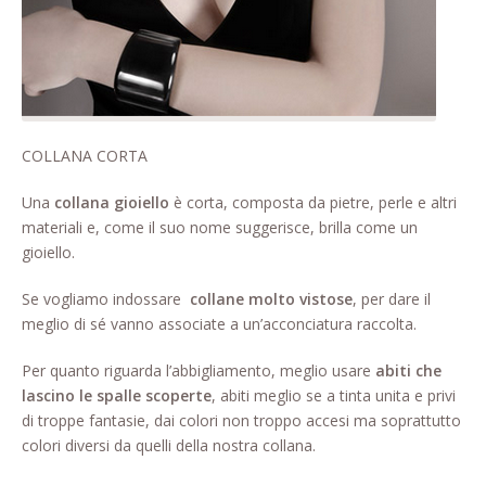
Pagina di esempio.
Press
Refund and Returns Policy
COLLANA CORTA
Richiesta registrazione come
Rivenditore
Una
collana gioiello
è corta, composta da pietre, perle e altri
materiali e, come il suo nome suggerisce, brilla come un
Rintraccia il tuo ordine
gioiello.
Shop
Se vogliamo indossare
collane molto vistose
, per dare il
meglio di sé vanno associate a un’acconciatura raccolta.
Tutti gli articoli
Per quanto riguarda l’abbigliamento, meglio usare
abiti che
lascino le spalle scoperte
, abiti meglio se a tinta unita e privi
di troppe fantasie, dai colori non troppo accesi ma soprattutto
colori diversi da quelli della nostra collana.