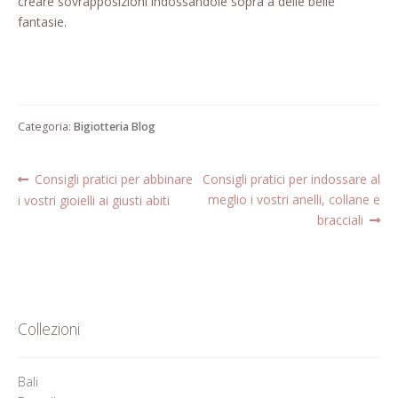
creare sovrapposizioni indossandole sopra a delle belle
fantasie.
Categoria:
Bigiotteria Blog
Articolo
Articolo
Navigazione
Consigli pratici per abbinare
Consigli pratici per indossare al
precedente:
successivo:
meglio i vostri anelli, collane e
i vostri gioielli ai giusti abiti
articoli
bracciali
Collezioni
Bali