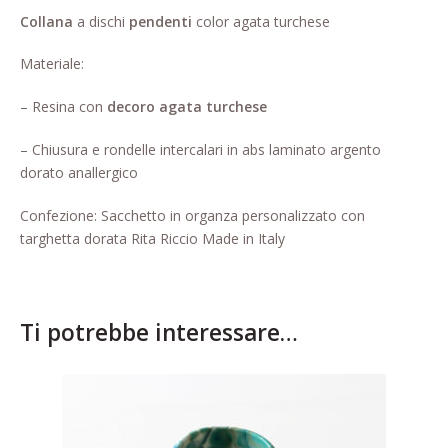
Pagina di esempio.
Collana
a dischi
pendenti
color agata turchese
Press
Materiale:
Refund and Returns Policy
– Resina con
decoro agata turchese
– Chiusura e rondelle intercalari in abs laminato argento
Richiesta registrazione come
dorato anallergico
Rivenditore
Confezione: Sacchetto in organza personalizzato con
Rintraccia il tuo ordine
targhetta dorata Rita Riccio Made in Italy
Shop
Tutti gli articoli
Ti potrebbe interessare…