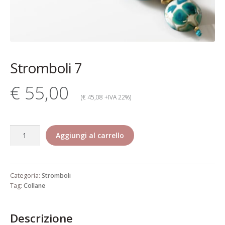
Contatti
Dati Societari
Garanzia Rita Riccio
Stromboli 7
Gioielli alta bigiotteria di lusso
€ 55,00
elegante pregiata
(€ 45,08 +IVA 22%)
Il mio account
Stromboli
Aggiungi al carrello
Il mio account
7
quantità
Informativa estesa cookie
Categoria:
Stromboli
Informazioni generali di vendita
Tag:
Collane
Pagamento
Descrizione