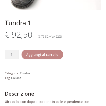
Contatti
Dati Societari
Tundra 1
Garanzia Rita Riccio
€ 92,50
Gioielli alta bigiotteria di lusso
(€ 75,82 +IVA 22%)
elegante pregiata
Tundra
Il mio account
Aggiungi al carrello
1
quantità
Il mio account
Categoria:
Tundra
Informativa estesa cookie
Tag:
Collane
Informazioni generali di vendita
Descrizione
Pagamento
Girocollo
con doppio cordone in pelle e
pendente
con