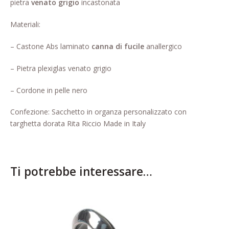
pietra
venato
grigio
incastonata
Pagina di esempio.
Materiali:
Press
– Castone Abs laminato
canna di fucile
anallergico
Refund and Returns Policy
– Pietra plexiglas venato grigio
Richiesta registrazione come
– Cordone in pelle nero
Rivenditore
Confezione: Sacchetto in organza personalizzato con
Rintraccia il tuo ordine
targhetta dorata Rita Riccio Made in Italy
Shop
Tutti gli articoli
Ti potrebbe interessare…