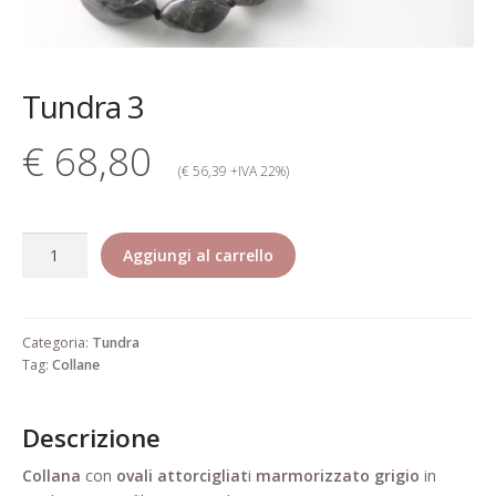
Contatti
Dati Societari
Tundra 3
Garanzia Rita Riccio
€ 68,80
Gioielli alta bigiotteria di lusso
(€ 56,39 +IVA 22%)
elegante pregiata
Tundra
Il mio account
Aggiungi al carrello
3
quantità
Il mio account
Categoria:
Tundra
Informativa estesa cookie
Tag:
Collane
Informazioni generali di vendita
Descrizione
Pagamento
Collana
con
ovali attorcigliat
i
marmorizzato grigio
in