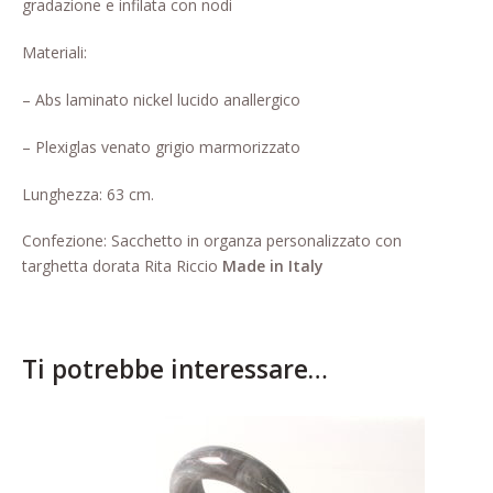
gradazione e
infilata con nodi
Pagina di esempio.
Materiali:
Press
– Abs laminato nickel lucido anallergico
Refund and Returns Policy
– Plexiglas venato grigio marmorizzato
Richiesta registrazione come
Lunghezza: 63 cm.
Rivenditore
Confezione: Sacchetto in organza personalizzato con
Rintraccia il tuo ordine
targhetta dorata Rita Riccio
Made in Italy
Shop
Tutti gli articoli
Ti potrebbe interessare…